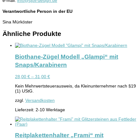
e-mail:
info@sjoli-design.de
Verantwortliche Person in der EU
Sina Mürköster
Ähnliche Produkte
Biothane-Zügel Modell „Glampi“ mit
Snaps/Karabinern
28,00
€
–
31,00
€
Kein Mehrwertsteuerausweis, da Kleinunternehmer nach §19
(1) UStG.
zzgl.
Versandkosten
Lieferzeit:
2-10 Werktage
Reitplakettenhalter „Frami“ mit