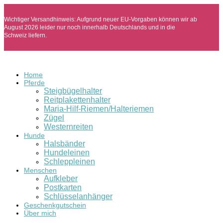
Wichtiger Versandhinweis: Aufgrund neuer EU-Vorgaben können wir ab
August 2026 leider nur noch innerhalb Deutschlands und in die
Schweiz liefern.
Home
Pferde
Steigbügelhalter
Reitplakettenhalter
Maria-Hilf-Riemen/Halteriemen
Zügel
Westernreiten
Hunde
Halsbänder
Hundeleinen
Schleppleinen
Menschen
Aufkleber
Postkarten
Schlüsselanhänger
Geschenkgutschein
Über mich