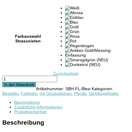
Farbauswahl
Strassnieten
Zurücksetzen
Steigbügelhalter
"Blesi"
In den Warenkorb
mit
Artikelnummer:
SBH-FL-Blesi
Kategorien:
Glitzerstein
Besteller
,
Fettleder
,
mit Strasssteinen
,
Pferde
,
Steigbügelhalter
aus
Fettleder
Beschreibung
(Paar)
Zusätzliche Informationen
Menge
Produktsicherheit
Beschreibung