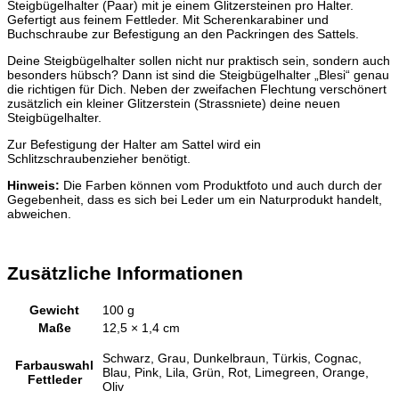
Steigbügelhalter (Paar) mit je einem Glitzersteinen pro Halter.
Gefertigt aus feinem Fettleder. Mit Scherenkarabiner und
Buchschraube zur Befestigung an den Packringen des Sattels.
Deine Steigbügelhalter sollen nicht nur praktisch sein, sondern auch
besonders hübsch? Dann ist sind die Steigbügelhalter „Blesi“ genau
die richtigen für Dich. Neben der zweifachen Flechtung verschönert
zusätzlich ein kleiner Glitzerstein (Strassniete) deine neuen
Steigbügelhalter.
Zur Befestigung der Halter am Sattel wird ein
Schlitzschraubenzieher benötigt.
Hinweis:
Die Farben können vom Produktfoto und auch durch der
Gegebenheit, dass es sich bei Leder um ein Naturprodukt handelt,
abweichen.
Zusätzliche Informationen
Gewicht
100 g
Maße
12,5 × 1,4 cm
Schwarz, Grau, Dunkelbraun, Türkis, Cognac,
Farbauswahl
Blau, Pink, Lila, Grün, Rot, Limegreen, Orange,
Fettleder
Oliv