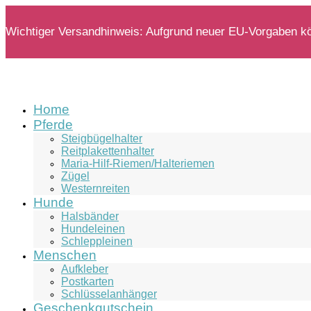
Wichtiger Versandhinweis: Aufgrund neuer EU-Vorgaben kön
Home
Pferde
Steigbügelhalter
Reitplakettenhalter
Maria-Hilf-Riemen/Halteriemen
Zügel
Westernreiten
Hunde
Halsbänder
Hundeleinen
Schleppleinen
Menschen
Aufkleber
Postkarten
Schlüsselanhänger
Geschenkgutschein