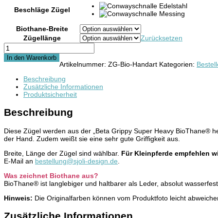
Beschläge Zügel
Biothane-Breite
Zügellänge
Zurücksetzen
Zügel
Modell
In den Warenkorb
"Handart"
Artikelnummer:
ZG-Bio-Handart
Kategorien:
Bestell
aus
extra
Beschreibung
weicher
Zusätzliche Informationen
Biothane
Produktsicherheit
Menge
Beschreibung
Diese Zügel werden aus der „Beta Grippy Super Heavy BioThane® herge
der Hand. Zudem weißt sie eine sehr gute Griffigkeit aus.
Breite, Länge der Zügel sind wählbar.
Für Kleinpferde empfehlen wi
E-Mail an
bestellung@sjoli-design.de
.
Was zeichnet Biothane aus?
BioThane® ist langlebiger und haltbarer als Leder, absolut wasserf
Hinweis:
Die Originalfarben können vom Produktfoto leicht abweiche
Zusätzliche Informationen