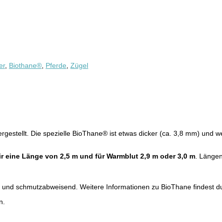
er
,
Biothane®
,
Pferde
,
Zügel
stellt. Die spezielle BioThane® ist etwas dicker (ca. 3,8 mm) und we
r eine Länge von 2,5 m und für Warmblut 2,9 m oder 3,0 m
. Längen
est und schmutzabweisend. Weitere Informationen zu BioThane findest 
n.