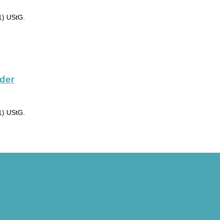
1) UStG.
eder
1) UStG.