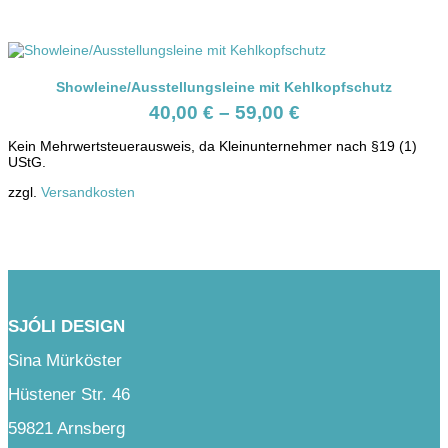
Showleine/Ausstellungsleine mit Kehlkopfschutz
40,00
€
–
59,00
€
Kein Mehrwertsteuerausweis, da Kleinunternehmer nach §19 (1)
UStG.
zzgl.
Versandkosten
SJÓLI DESIGN
Sina Mürköster
Hüstener Str. 46
59821 Arnsberg