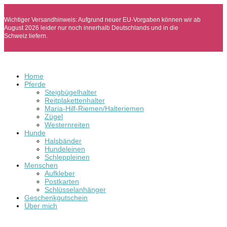
Wichtiger Versandhinweis: Aufgrund neuer EU-Vorgaben können wir ab
August 2026 leider nur noch innerhalb Deutschlands und in die
Schweiz liefern.
Home
Pferde
Steigbügelhalter
Reitplakettenhalter
Maria-Hilf-Riemen/Halteriemen
Zügel
Westernreiten
Hunde
Halsbänder
Hundeleinen
Schleppleinen
Menschen
Aufkleber
Postkarten
Schlüsselanhänger
Geschenkgutschein
Über mich